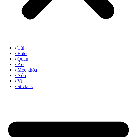
› Túi
› Balo
› Quần
› Áo
› Móc khóa
› Nón
› Ví
› Stickers