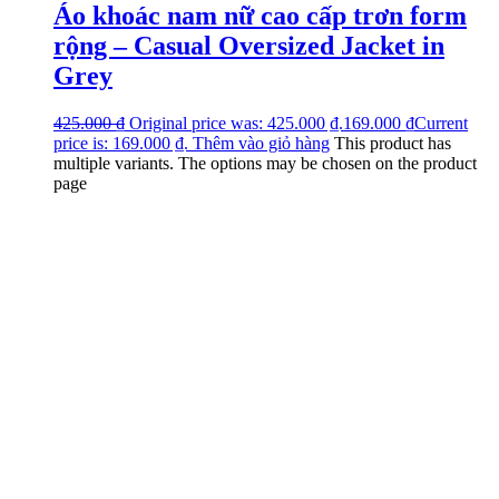
Áo khoác nam nữ cao cấp trơn form
rộng – Casual Oversized Jacket in
Grey
425.000
₫
Original price was: 425.000 ₫.
169.000
₫
Current
price is: 169.000 ₫.
Thêm vào giỏ hàng
This product has
multiple variants. The options may be chosen on the product
page