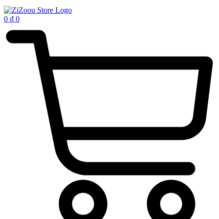
0
₫
0