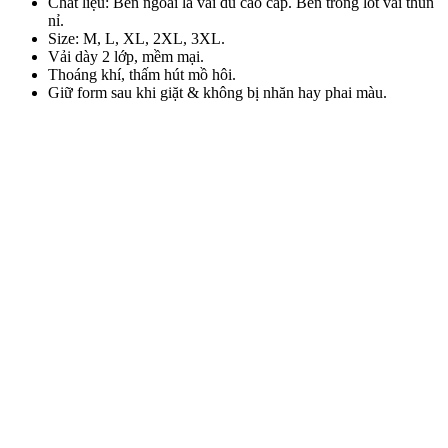
Chất liệu: Bên ngoài là vải dù cao cấp. Bên trong lót vải thun
nỉ.
Size: M, L, XL, 2XL, 3XL.
Vải dày 2 lớp, mềm mại.
Thoáng khí, thấm hút mồ hôi.
Giữ form sau khi giặt & không bị nhăn hay phai màu.