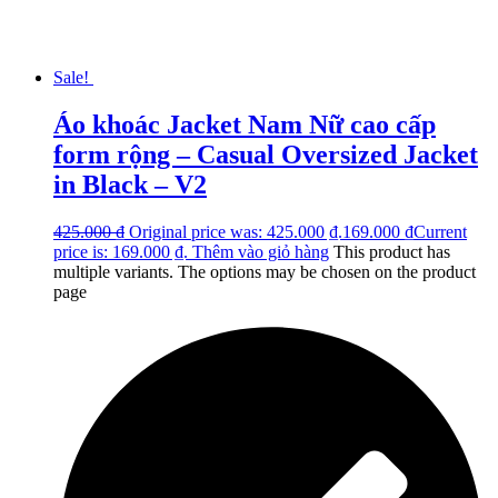
Sale!
Áo khoác Jacket Nam Nữ cao cấp
form rộng – Casual Oversized Jacket
in Black – V2
425.000
₫
Original price was: 425.000 ₫.
169.000
₫
Current
price is: 169.000 ₫.
Thêm vào giỏ hàng
This product has
multiple variants. The options may be chosen on the product
page