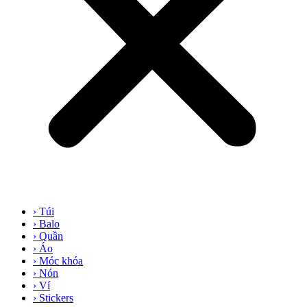
› Túi
› Balo
› Quần
› Áo
› Móc khóa
› Nón
› Ví
› Stickers