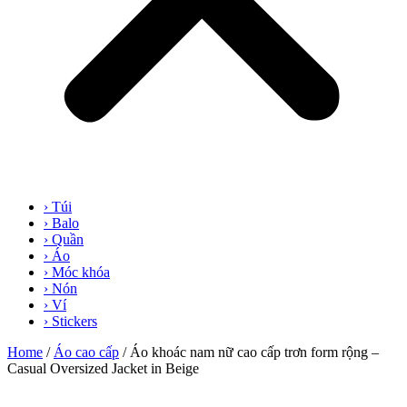
› Túi
› Balo
› Quần
› Áo
› Móc khóa
› Nón
› Ví
› Stickers
Home
/
Áo cao cấp
/ Áo khoác nam nữ cao cấp trơn form rộng –
Casual Oversized Jacket in Beige