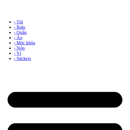
› Túi
› Balo
› Quần
› Áo
› Móc khóa
› Nón
› Ví
› Stickers