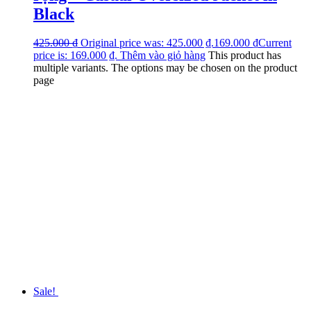
Black
425.000
₫
Original price was: 425.000 ₫.
169.000
₫
Current
price is: 169.000 ₫.
Thêm vào giỏ hàng
This product has
multiple variants. The options may be chosen on the product
page
Sale!