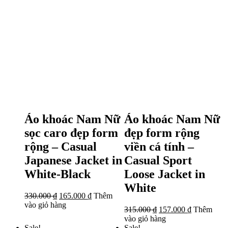
Áo khoác Nam Nữ
Áo khoác Nam Nữ
sọc caro đẹp form
đẹp form rộng
rộng – Casual
viền cá tính –
Japanese Jacket in
Casual Sport
White-Black
Loose Jacket in
White
330.000
₫
165.000
₫
Thêm
vào giỏ hàng
315.000
₫
157.000
₫
Thêm
vào giỏ hàng
Sale!
Sale!