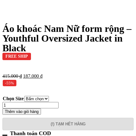
Áo khoác Nam Nữ form rộng –
Youthful Oversized Jacket in
Black
FREE SHIP
415.000
₫
187.000
₫
-55%
Chọn Size
Thêm vào giỏ hàng
(!) TẠM HẾT HÀNG
Thanh toán COD