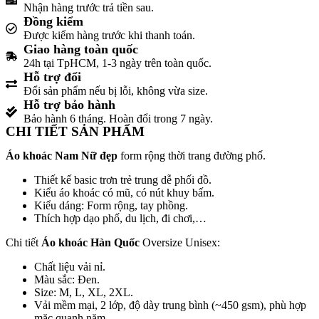
Nhận hàng trước trả tiền sau.
Đồng kiểm
Được kiểm hàng trước khi thanh toán.
Giao hàng toàn quốc
24h tại TpHCM, 1-3 ngày trên toàn quốc.
Hỗ trợ đổi
Đổi sản phẩm nếu bị lỗi, không vừa size.
Hỗ trợ bảo hành
Bảo hành 6 tháng. Hoàn đổi trong 7 ngày.
CHI TIẾT SẢN PHẨM
Áo khoác Nam Nữ đẹp
form rộng thời trang đường phố.
Thiết kế basic trơn trẻ trung dễ phối đồ.
Kiểu áo khoác có mũ, có nút khuy bấm.
Kiểu dáng: Form rộng, tay phồng.
Thích hợp dạo phố, du lịch, đi chơi,…
Chi tiết
Áo khoác Hàn Quốc
Oversize Unisex:
Chất liệu vải
nỉ.
Màu sắc: Đen.
Size: M, L, XL, 2XL.
Vải mềm mại
, 2 lớp, độ dày
trung bình
(~450 gsm),
phù hợp
mặc quanh năm
.