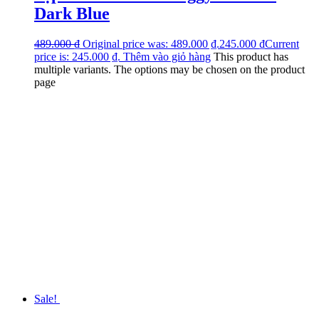
Dark Blue
489.000
₫
Original price was: 489.000 ₫.
245.000
₫
Current
price is: 245.000 ₫.
Thêm vào giỏ hàng
This product has
multiple variants. The options may be chosen on the product
page
Sale!