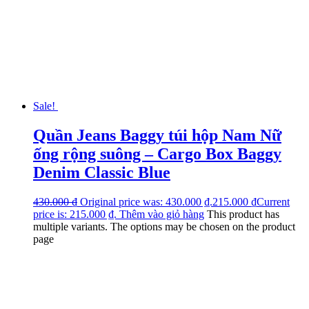
Sale!
Quần Jeans Baggy túi hộp Nam Nữ
ống rộng suông – Cargo Box Baggy
Denim Classic Blue
430.000
₫
Original price was: 430.000 ₫.
215.000
₫
Current
price is: 215.000 ₫.
Thêm vào giỏ hàng
This product has
multiple variants. The options may be chosen on the product
page