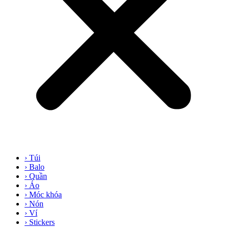
› Túi
› Balo
› Quần
› Áo
› Móc khóa
› Nón
› Ví
› Stickers