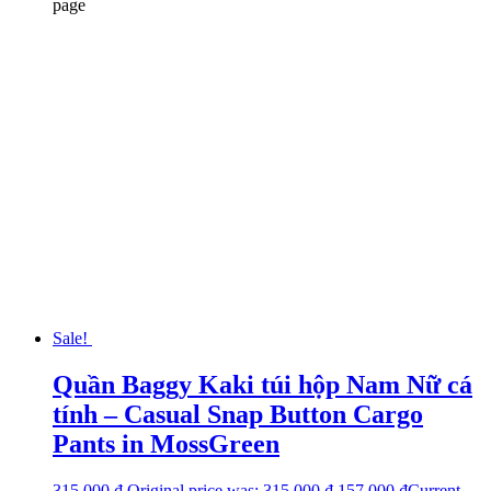
page
Sale!
Quần Baggy Kaki túi hộp Nam Nữ cá
tính – Casual Snap Button Cargo
Pants in MossGreen
315.000
₫
Original price was: 315.000 ₫.
157.000
₫
Current