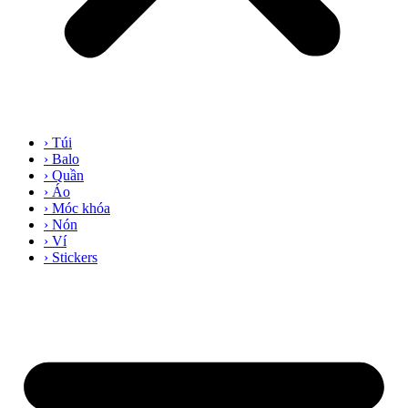
› Túi
› Balo
› Quần
› Áo
› Móc khóa
› Nón
› Ví
› Stickers