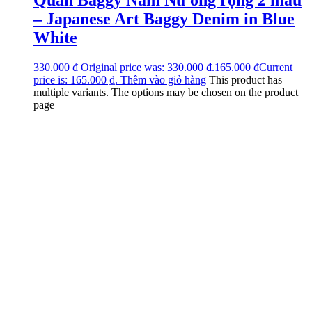
Quần Baggy Nam Nữ ống rộng 2 màu
– Japanese Art Baggy Denim in Blue
White
330.000
₫
Original price was: 330.000 ₫.
165.000
₫
Current
price is: 165.000 ₫.
Thêm vào giỏ hàng
This product has
multiple variants. The options may be chosen on the product
page