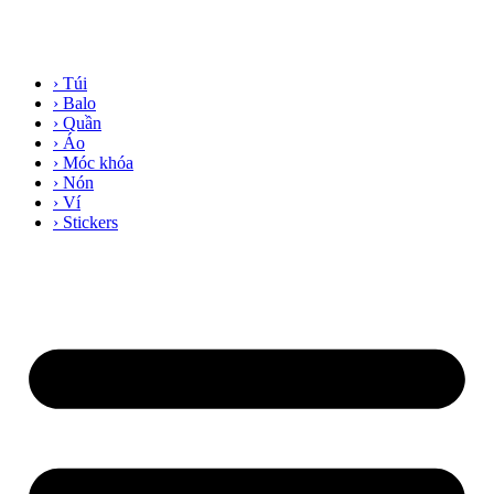
› Túi
› Balo
› Quần
› Áo
› Móc khóa
› Nón
› Ví
› Stickers