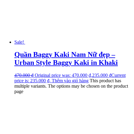
Sale!
Quần Baggy Kaki Nam Nữ đẹp –
Urban Style Baggy Kaki in Khaki
470.000
₫
Original price was: 470.000 ₫.
235.000
₫
Current
price is: 235.000 ₫.
Thêm vào giỏ hàng
This product has
multiple variants. The options may be chosen on the product
page