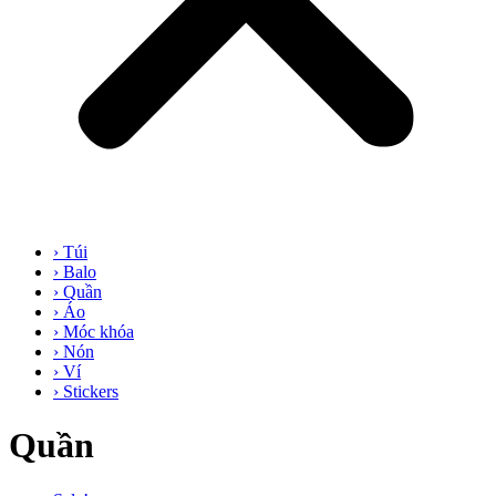
› Túi
› Balo
› Quần
› Áo
› Móc khóa
› Nón
› Ví
› Stickers
Quần