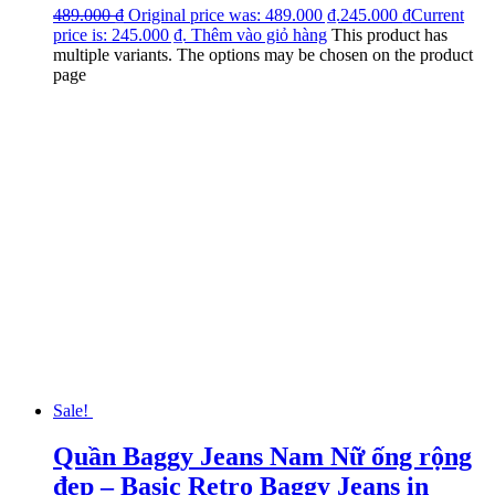
489.000
₫
Original price was: 489.000 ₫.
245.000
₫
Current
price is: 245.000 ₫.
Thêm vào giỏ hàng
This product has
multiple variants. The options may be chosen on the product
page
Sale!
Quần Baggy Jeans Nam Nữ ống rộng
đẹp – Basic Retro Baggy Jeans in