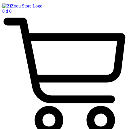
0
₫
0