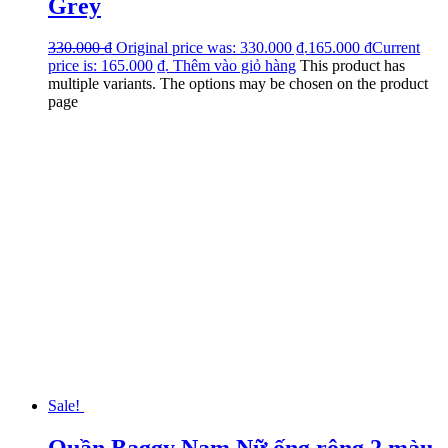
Grey
330.000
₫
Original price was: 330.000 ₫.
165.000
₫
Current
price is: 165.000 ₫.
Thêm vào giỏ hàng
This product has
multiple variants. The options may be chosen on the product
page
Sale!