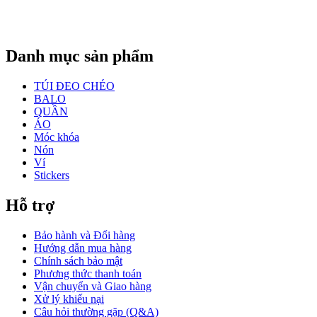
Danh mục sản phẩm
TÚI ĐEO CHÉO
BALO
QUẦN
ÁO
Móc khóa
Nón
Ví
Stickers
Hỗ trợ
Bảo hành và Đổi hàng
Hướng dẫn mua hàng
Chính sách bảo mật
Phương thức thanh toán
Vận chuyển và Giao hàng
Xử lý khiếu nại
Câu hỏi thường gặp (Q&A)