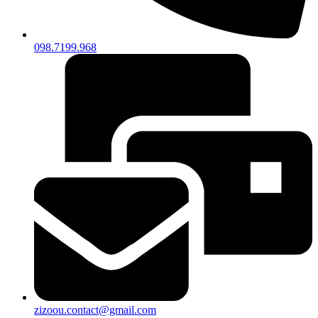
098.7199.968
zizoou.contact@gmail.com