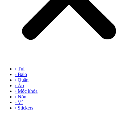
› Túi
› Balo
› Quần
› Áo
› Móc khóa
› Nón
› Ví
› Stickers