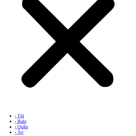
› Túi
› Balo
› Quần
› Áo