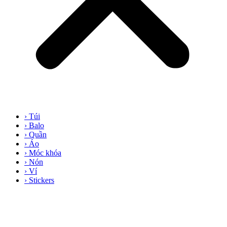
› Túi
› Balo
› Quần
› Áo
› Móc khóa
› Nón
› Ví
› Stickers