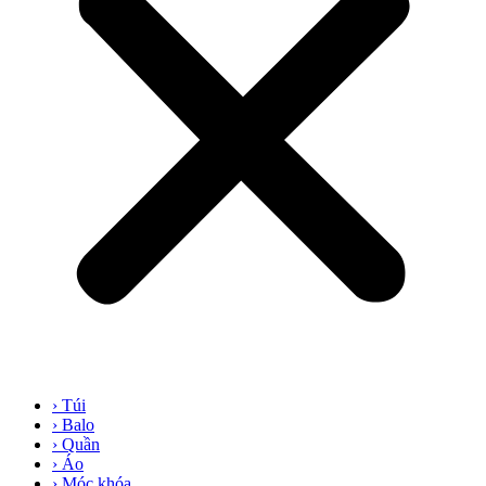
› Túi
› Balo
› Quần
› Áo
› Móc khóa