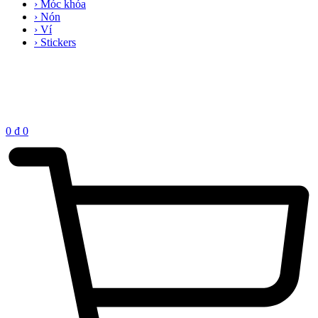
› Móc khóa
› Nón
› Ví
› Stickers
0
₫
0