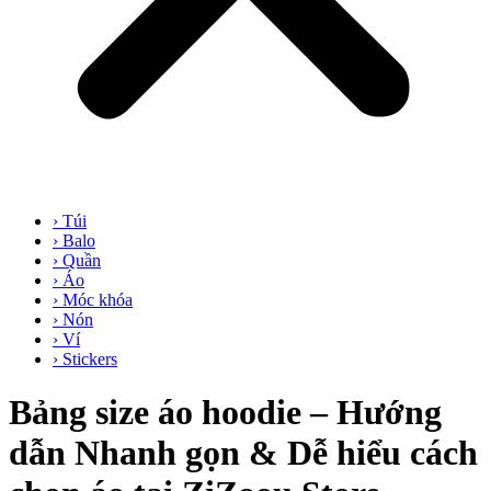
› Túi
› Balo
› Quần
› Áo
› Móc khóa
› Nón
› Ví
› Stickers
Bảng size áo hoodie – Hướng
dẫn Nhanh gọn & Dễ hiểu cách