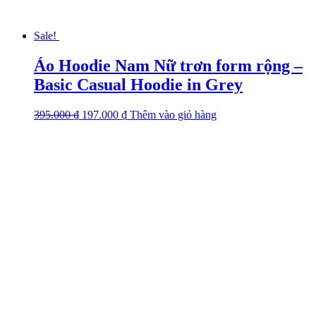
Sale!
Áo Hoodie Nam Nữ trơn form rộng –
Basic Casual Hoodie in Grey
395.000
₫
Original
197.000
₫
Current
Thêm vào giỏ hàng
This
price
price
product
was:
is:
has
395.000 ₫.
197.000 ₫.
multiple
variants.
The
options
may
be
chosen
on
the
product
page