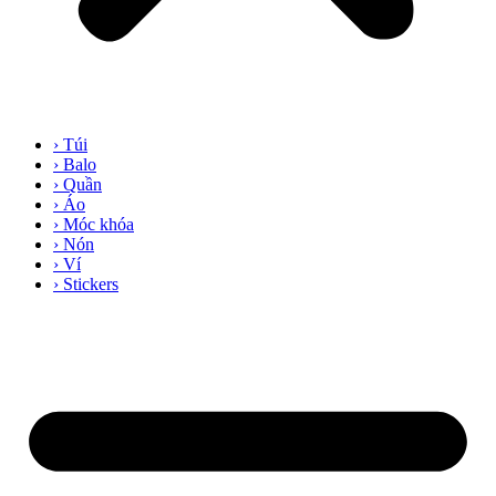
› Túi
› Balo
› Quần
› Áo
› Móc khóa
› Nón
› Ví
› Stickers