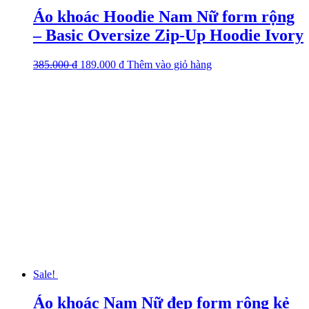
Áo khoác Hoodie Nam Nữ form rộng
– Basic Oversize Zip-Up Hoodie Ivory
385.000
₫
Original
189.000
₫
Current
Thêm vào giỏ hàng
This
price
price
product
was:
is:
has
385.000 ₫.
189.000 ₫.
multiple
variants.
The
options
may
be
chosen
on
the
product
page
Sale!
Áo khoác Nam Nữ đẹp form rộng kẻ