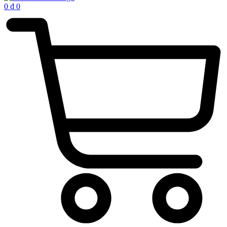
0
₫
0