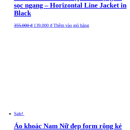
sọc ngang – Horizontal Line Jacket in
Black
355.000
₫
Original
139.000
₫
Current
Thêm vào giỏ hàng
This
price
price
product
was:
is:
has
355.000 ₫.
139.000 ₫.
multiple
variants.
The
options
may
be
chosen
on
the
product
page
Sale!
Áo khoác Nam Nữ đẹp form rộng kẻ