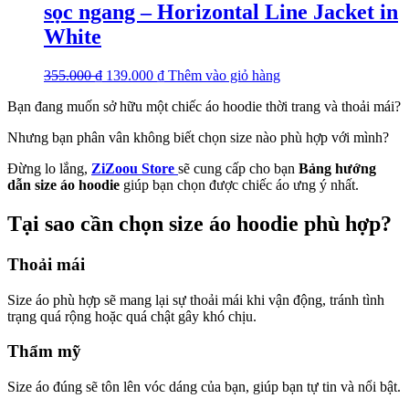
sọc ngang – Horizontal Line Jacket in
White
355.000
₫
Original
139.000
₫
Current
Thêm vào giỏ hàng
This
price
price
product
Bạn đang muốn sở hữu một chiếc áo hoodie thời trang và thoải mái?
was:
is:
has
355.000 ₫.
139.000 ₫.
multiple
Nhưng bạn phân vân không biết chọn size nào phù hợp với mình?
variants.
The
Đừng lo lắng,
ZiZoou Store
sẽ cung cấp cho bạn
Bảng hướng
options
dẫn size áo hoodie
giúp bạn chọn được chiếc áo ưng ý nhất.
may
be
Tại sao cần chọn size áo hoodie phù hợp?
chosen
on
the
Thoải mái
product
page
Size áo phù hợp sẽ mang lại sự thoải mái khi vận động, tránh tình
trạng quá rộng hoặc quá chật gây khó chịu.
Thẩm mỹ
Size áo đúng sẽ tôn lên vóc dáng của bạn, giúp bạn tự tin và nổi bật.