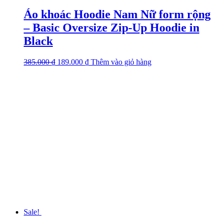
Áo khoác Hoodie Nam Nữ form rộng
– Basic Oversize Zip-Up Hoodie in
Black
385.000
₫
Original
189.000
₫
Current
Thêm vào giỏ hàng
This
price
price
product
was:
is:
has
385.000 ₫.
189.000 ₫.
multiple
variants.
The
options
may
be
chosen
on
the
product
page
Sale!