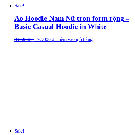
Sale!
Áo Hoodie Nam Nữ trơn form rộng –
Basic Casual Hoodie in White
395.000
₫
Original
197.000
₫
Current
Thêm vào giỏ hàng
This
price
price
product
was:
is:
has
395.000 ₫.
197.000 ₫.
multiple
variants.
The
options
may
be
chosen
on
the
product
page
Sale!