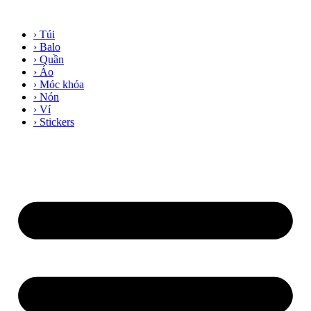
› Túi
› Balo
› Quần
› Áo
› Móc khóa
› Nón
› Ví
› Stickers