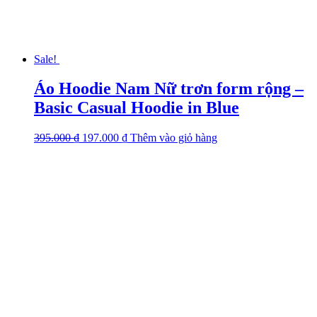
page
Sale!
Áo Hoodie Nam Nữ trơn form rộng –
Basic Casual Hoodie in Blue
395.000
₫
Original
197.000
₫
Current
Thêm vào giỏ hàng
This
price
price
product
was:
is:
has
395.000 ₫.
197.000 ₫.
multiple
variants.
The
options
may
be
chosen
on
the
product
page