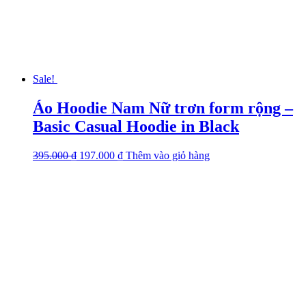
the
product
page
Sale!
Áo Hoodie Nam Nữ trơn form rộng –
Basic Casual Hoodie in Black
395.000
₫
Original
197.000
₫
Current
Thêm vào giỏ hàng
This
price
price
product
was:
is:
has
395.000 ₫.
197.000 ₫.
multiple
variants.
The
options
may
be
chosen
on
the
product