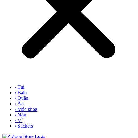
› Túi
› Balo
› Quần
› Áo
› Móc khóa
› Nón
› Ví
› Stickers