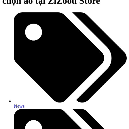
chọn áo tại ZiZoou Store
News