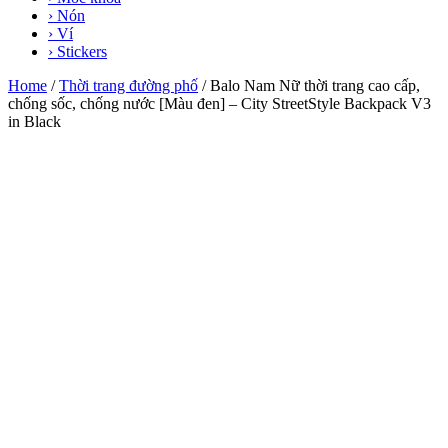
› Nón
› Ví
› Stickers
Home
/
Thời trang đường phố
/ Balo Nam Nữ thời trang cao cấp,
chống sốc, chống nước [Màu đen] – City StreetStyle Backpack V3
in Black