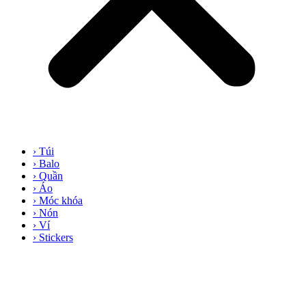
› Túi
› Balo
› Quần
› Áo
› Móc khóa
› Nón
› Ví
› Stickers