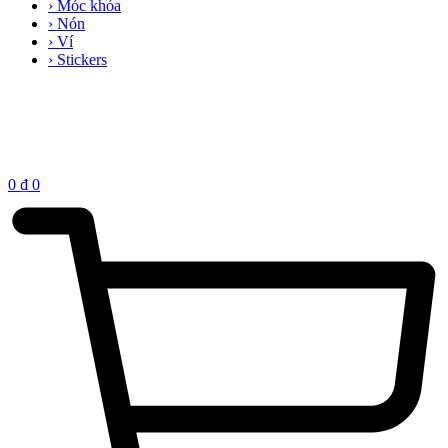
› Móc khóa
› Nón
› Ví
› Stickers
0
₫
0