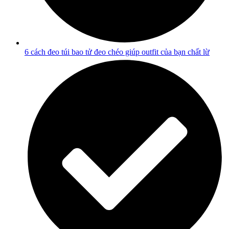
6 cách đeo túi bao tử đeo chéo giúp outfit của bạn chất lừ