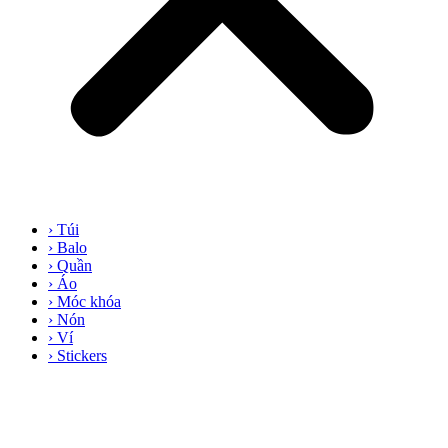
› Túi
› Balo
› Quần
› Áo
› Móc khóa
› Nón
› Ví
› Stickers