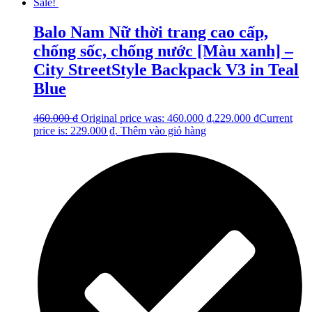
Sale!
Balo Nam Nữ thời trang cao cấp,
chống sốc, chống nước [Màu xanh] –
City StreetStyle Backpack V3 in Teal
Blue
460.000
₫
Original price was: 460.000 ₫.
229.000
₫
Current
price is: 229.000 ₫.
Thêm vào giỏ hàng