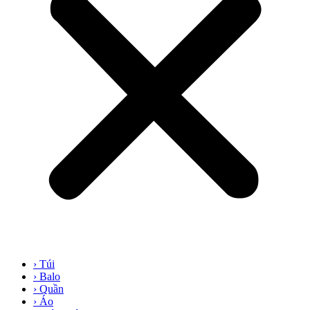
› Túi
› Balo
› Quần
› Áo