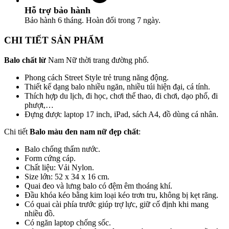
Hỗ trợ bảo hành
Bảo hành 6 tháng. Hoàn đổi trong 7 ngày.
CHI TIẾT SẢN PHẨM
Balo chất lừ
Nam Nữ thời trang đường phố.
Phong cách Street Style trẻ trung năng động.
Thiết kế dạng balo nhiều ngăn, nhiều túi hiện đại, cá tính.
Thích hợp du lịch, đi học, chơi thể thao, đi chơi, dạo phố, đi
phượt,…
Đựng được laptop 17 inch, iPad, sách A4, đồ dùng cá nhân.
Chi tiết
Balo màu đen nam nữ đẹp chất
:
Balo chống thấm nước.
Form cứng cáp.
Chất liệu: Vải Nylon.
Size lớn: 52 x 34 x 16 cm.
Quai đeo và lưng balo có đệm êm thoáng khí.
Đầu khóa kéo bằng kim loại kéo trơn tru, không bị kẹt răng.
Có quai cài phía trước giúp trợ lực, giữ cố định khi mang
nhiều đồ.
Có ngăn laptop chống sốc.