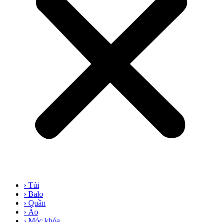
› Túi
› Balo
› Quần
› Áo
› Móc khóa