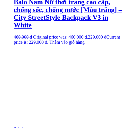
Balo Nam Nữ thời trang cao cấp,
chống sốc, chống nước [Màu trắng] –
City StreetStyle Backpack V3 in
White
460.000
₫
Original price was: 460.000 ₫.
229.000
₫
Current
price is: 229.000 ₫.
Thêm vào giỏ hàng