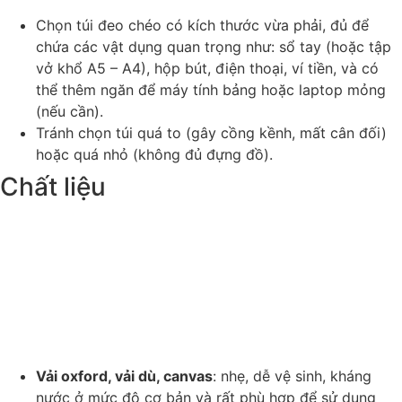
Chọn túi đeo chéo có kích thước vừa phải, đủ để
chứa các vật dụng quan trọng như: sổ tay (hoặc tập
vở khổ A5 – A4), hộp bút, điện thoại, ví tiền, và có
thể thêm ngăn để máy tính bảng hoặc laptop mỏng
(nếu cần).
Tránh chọn túi quá to (gây cồng kềnh, mất cân đối)
hoặc quá nhỏ (không đủ đựng đồ).
Chất liệu
Vải oxford, vải dù, canvas
: nhẹ, dễ vệ sinh, kháng
nước ở mức độ cơ bản và rất phù hợp để sử dụng