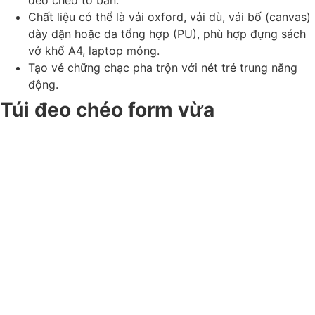
đeo chéo to bản.
Chất liệu có thể là vải oxford, vải dù, vải bố (canvas)
dày dặn hoặc da tổng hợp (PU), phù hợp đựng sách
vở khổ A4, laptop mỏng.
Tạo vẻ chững chạc pha trộn với nét trẻ trung năng
động.
Túi đeo chéo form vừa