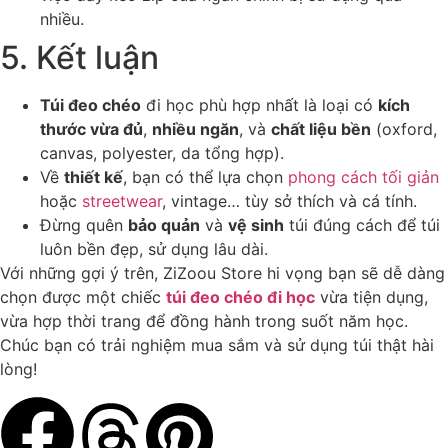
nhiều.
5. Kết luận
Túi đeo chéo
đi học phù hợp nhất là loại có
kích
thước vừa đủ
,
nhiều ngăn
, và
chất liệu bền
(oxford,
canvas, polyester, da tổng hợp).
Về
thiết kế
, bạn có thể lựa chọn
phong cách tối giản
hoặc
streetwear
, vintage… tùy sở thích và cá tính.
Đừng quên
bảo quản
và
vệ sinh
túi đúng cách để túi
luôn bền đẹp, sử dụng lâu dài.
Với những gợi ý trên, ZiZoou Store hi vọng bạn sẽ dễ dàng
chọn được một chiếc
túi đeo chéo đi học
vừa tiện dụng,
vừa hợp thời trang để đồng hành trong suốt năm học.
Chúc bạn có trải nghiệm mua sắm và sử dụng túi thật hài
lòng!