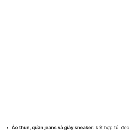
Áo thun, quần jeans và giày sneaker
: kết hợp túi đeo