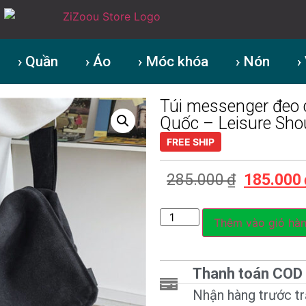
› Quần
› Áo
› Móc khóa
› Nón
›
Túi messenger đeo 
Quốc – Leisure Sho
FREE SHIP
285.000
₫
185.000
Thêm vào giỏ hà
Thanh toán COD
Nhận hàng trước trả