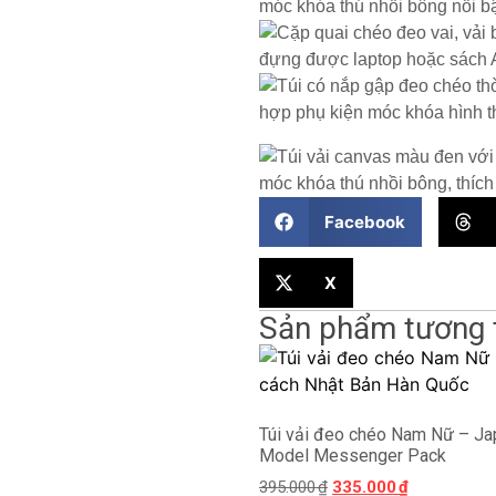
Facebook
X
Sản phẩm tương 
Túi vải đeo chéo Nam Nữ – J
Model Messenger Pack
395.000
₫
335.000
₫