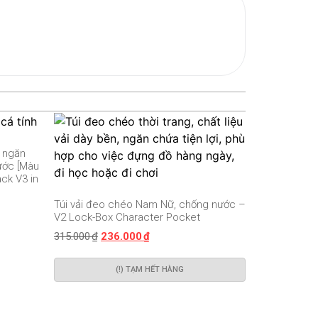
ó ngăn
ước [Màu
ack V3 in
Túi vải đeo chéo Nam Nữ, chống nước –
V2 Lock-Box Character Pocket
315.000
₫
236.000
₫
(!) TẠM HẾT HÀNG