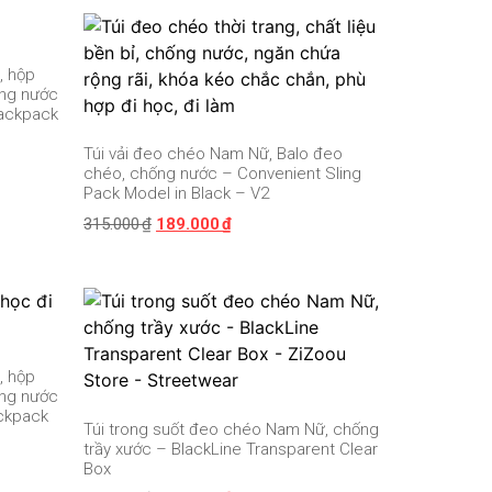
, hộp
ống nước
Backpack
Túi vải đeo chéo Nam Nữ, Balo đeo
chéo, chống nước – Convenient Sling
Pack Model in Black – V2
315.000
₫
189.000
₫
, hộp
ống nước
ackpack
Túi trong suốt đeo chéo Nam Nữ, chống
trầy xước – BlackLine Transparent Clear
Box