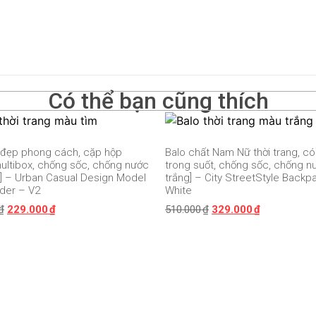
Có thể bạn cũng thích
 đẹp phong cách, cặp hộp
Balo chất Nam Nữ thời trang, c
ultibox, chống sốc, chống nước
trong suốt, chống sốc, chống n
m] – Urban Casual Design Model
trắng] – City StreetStyle Backp
nder – V2
White
₫
229.000
₫
510.000
₫
329.000
₫