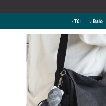
› Túi
› Balo