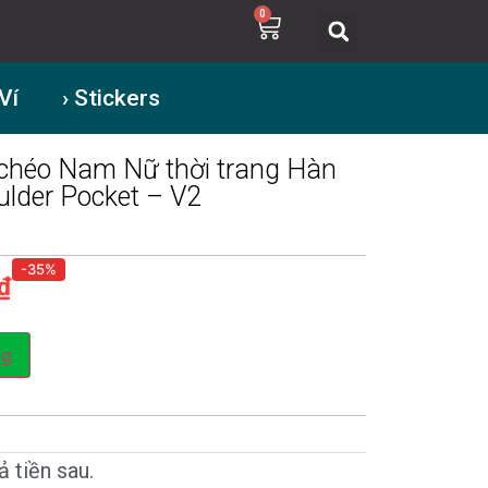
0
 Ví
› Stickers
chéo Nam Nữ thời trang Hàn
ulder Pocket – V2
-35%
₫
ng
 tiền sau.