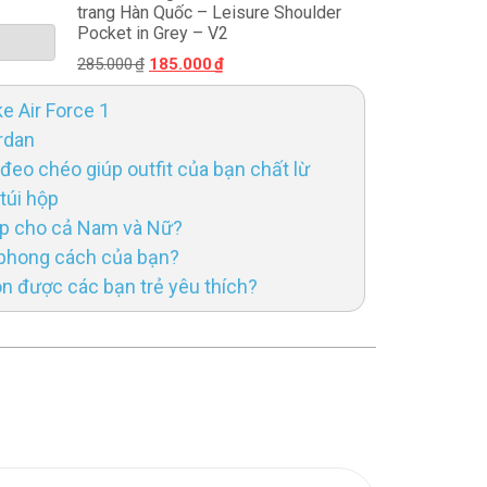
trang Hàn Quốc – Leisure Shoulder
Pocket in Grey – V2
285.000
₫
185.000
₫
ke Air Force 1
rdan
 đeo chéo giúp outfit của bạn chất lừ
túi hộp
ợp cho cả Nam và Nữ?
 phong cách của bạn?
ôn được các bạn trẻ yêu thích?