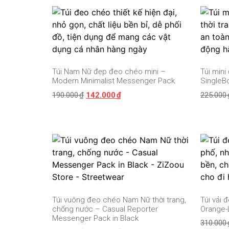
Túi Nam Nữ đẹp đeo chéo mini –
Túi min
Modern Minimalist Messenger Pack
SingleB
190.000
₫
142.000
₫
225.000
Túi vuông đeo chéo Nam Nữ thời trang,
Túi vải
chống nước – Casual Reporter
Orange-
Messenger Pack in Black
310.000