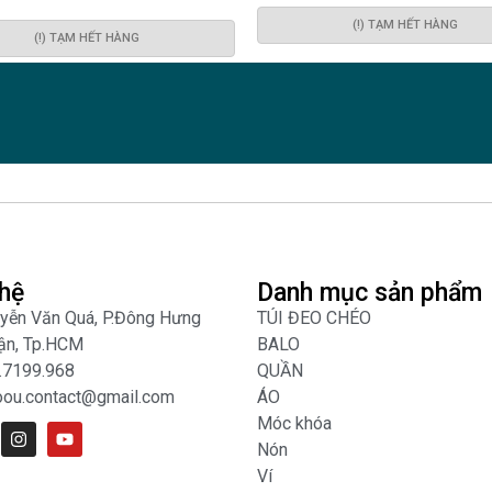
(!) TẠM HẾT HÀNG
(!) TẠM HẾT HÀNG
 hệ
Danh mục sản phẩm
yễn Văn Quá, P.Đông Hưng
TÚI ĐEO CHÉO
ận, Tp.HCM
BALO
.7199.968
QUẦN
oou.contact@gmail.com
ÁO
Móc khóa
Nón
Ví