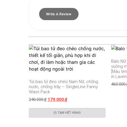
Write A Review
Balo Nữ
vuông m
[Màu tí
in Lave
Túi bao tử đeo chéo Nam Nữ, chống
460.000
nước, chống trầy – SingleLine Fanny
Waist Pack
240.000
₫
179.000
₫
(!) TẠM HẾT HÀNG