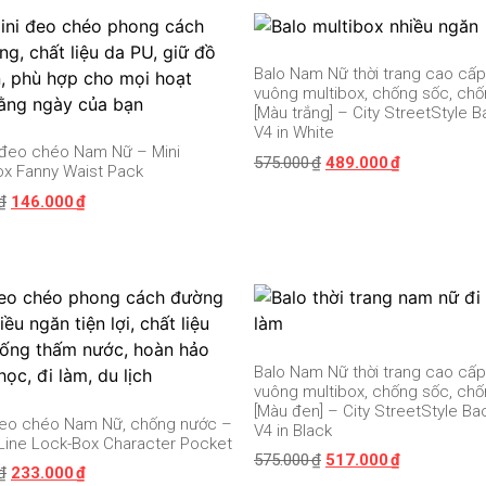
Balo Nam Nữ thời trang cao cấp
vuông multibox, chống sốc, ch
[Màu trắng] – City StreetStyle 
V4 in White
i đeo chéo Nam Nữ – Mini
575.000
₫
489.000
₫
ox Fanny Waist Pack
₫
146.000
₫
Balo Nam Nữ thời trang cao cấp
vuông multibox, chống sốc, ch
[Màu đen] – City StreetStyle B
 đeo chéo Nam Nữ, chống nước –
V4 in Black
Line Lock-Box Character Pocket
575.000
₫
517.000
₫
₫
233.000
₫