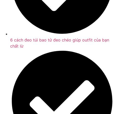
6 cách đeo túi bao tử đeo chéo giúp outfit của bạn
chất lừ