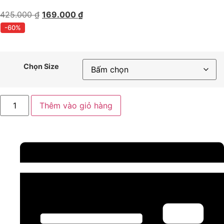
425.000
₫
169.000
₫
-60%
Chọn Size
Thêm vào giỏ hàng