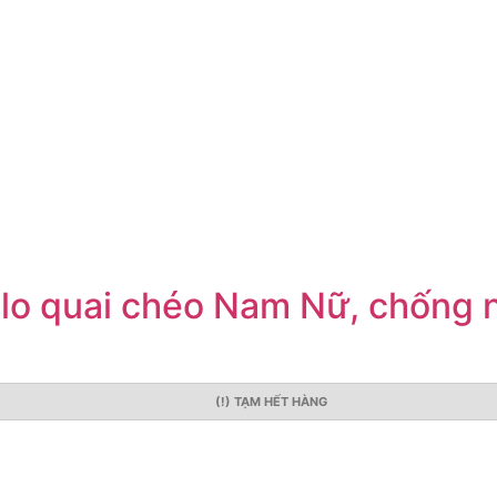
lo quai chéo Nam Nữ, chống n
(!) TẠM HẾT HÀNG