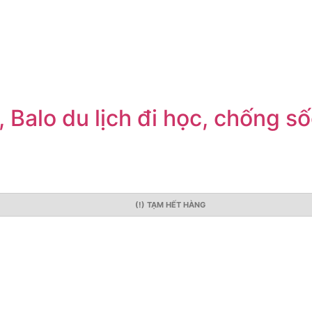
, Balo du lịch đi học, chống s
(!) TẠM HẾT HÀNG