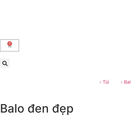
0
› Túi
› Ba
Balo đen đẹp