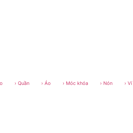
lo
› Quần
› Áo
› Móc khóa
› Nón
› Ví