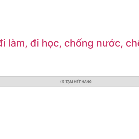
đi làm, đi học, chống nước, c
(!) TẠM HẾT HÀNG