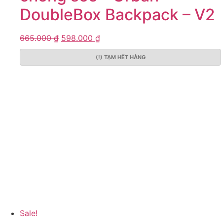
DoubleBox Backpack – V2
665.000
₫
598.000
₫
(!) TẠM HẾT HÀNG
Sale!