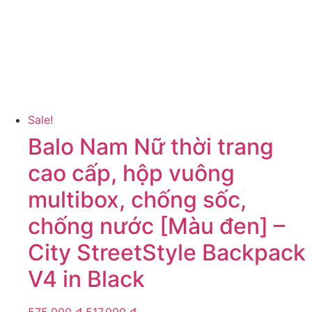
Sale!
Balo Nam Nữ thời trang
cao cấp, hộp vuông
multibox, chống sốc,
chống nước [Màu đen] –
City StreetStyle Backpack
V4 in Black
575.000
₫
517.000
₫