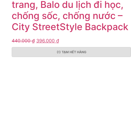
trang, Balo du lịch đi học,
chống sốc, chống nước –
City StreetStyle Backpack
440.000
₫
396.000
₫
(!) TẠM HẾT HÀNG