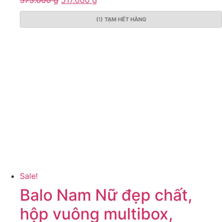
(!) TẠM HẾT HÀNG
Sale!
Balo Nam Nữ đẹp chất,
hộp vuông multibox,