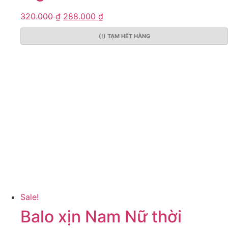
320.000
₫
288.000
₫
(!) TẠM HẾT HÀNG
Sale!
Balo xịn Nam Nữ thời