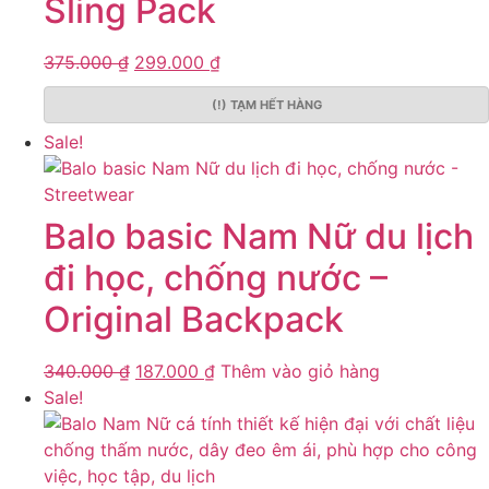
Sling Pack
375.000
₫
299.000
₫
(!) TẠM HẾT HÀNG
Sale!
Balo basic Nam Nữ du lịch
đi học, chống nước –
Original Backpack
340.000
₫
187.000
₫
Thêm vào giỏ hàng
Sale!