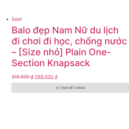
Sale!
Balo đẹp Nam Nữ du lịch
đi chơi đi học, chống nước
– [Size nhỏ] Plain One-
Section Knapsack
315.000
₫
268.000
₫
(!) TẠM HẾT HÀNG