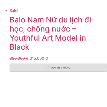
Sale!
Balo Nam Nữ du lịch đi
học, chống nước –
Youthful Art Model in
Black
350.000
₫
315.000
₫
(!) TẠM HẾT HÀNG