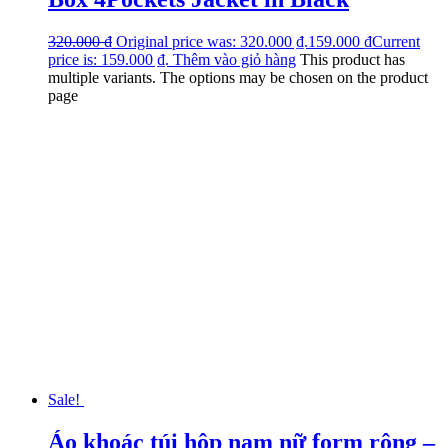
320.000
₫
Original price was: 320.000 ₫.
159.000
₫
Current
price is: 159.000 ₫.
Thêm vào giỏ hàng
This product has
multiple variants. The options may be chosen on the product
page
Sale!
Áo khoác túi hộp nam nữ form rộng –