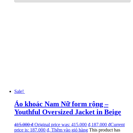
Sale!
Áo khoác Nam Nữ form rộng –
Youthful Oversized Jacket in Beige
415.000
₫
Original price was: 415.000 ₫.
187.000
₫
Current
price is: 187.000 ₫.
Thêm vào giỏ hàng
This product has