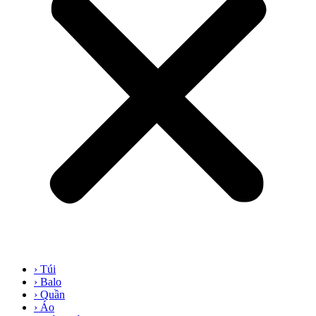
› Túi
› Balo
› Quần
› Áo