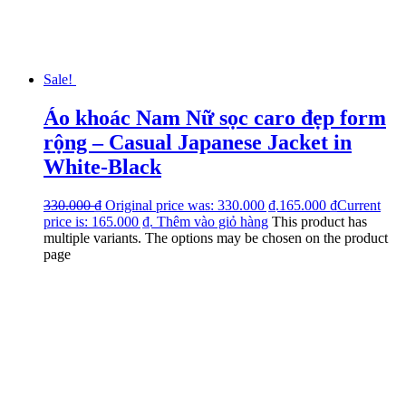
Sale!
Áo khoác Nam Nữ sọc caro đẹp form
rộng – Casual Japanese Jacket in
White-Black
330.000
₫
Original price was: 330.000 ₫.
165.000
₫
Current
price is: 165.000 ₫.
Thêm vào giỏ hàng
This product has
multiple variants. The options may be chosen on the product
page