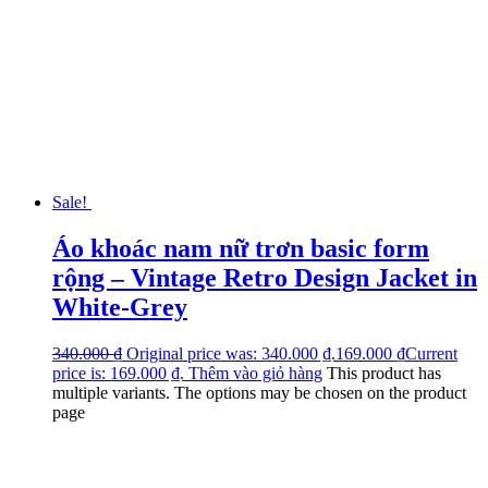
Sale!
Áo khoác nam nữ trơn basic form
rộng – Vintage Retro Design Jacket in
White-Grey
340.000
₫
Original price was: 340.000 ₫.
169.000
₫
Current
price is: 169.000 ₫.
Thêm vào giỏ hàng
This product has
multiple variants. The options may be chosen on the product
page