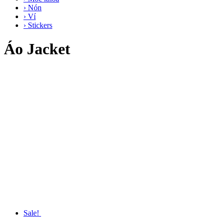
› Nón
› Ví
› Stickers
Áo Jacket
Sale!