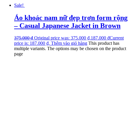
Sale!
Áo khoác nam nữ đẹp trơn form rộng
– Casual Japanese Jacket in Brown
375.000
₫
Original price was: 375.000 ₫.
187.000
₫
Current
price is: 187.000 ₫.
Thêm vào giỏ hàng
This product has
multiple variants. The options may be chosen on the product
page