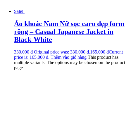
Sale!
Áo khoác Nam Nữ sọc caro đẹp form
rộng – Casual Japanese Jacket in
Black-White
330.000
₫
Original price was: 330.000 ₫.
165.000
₫
Current
price is: 165.000 ₫.
Thêm vào giỏ hàng
This product has
multiple variants. The options may be chosen on the product
page