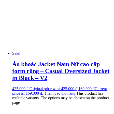
Sale!
Áo khoác Jacket Nam Nữ cao cấp
form rộng – Casual Oversized Jacket
in Black – V2
425.000
₫
Original price was: 425.000 ₫.
169.000
₫
Current
price is: 169.000 ₫.
Thêm vào giỏ hàng
This product has
multiple variants. The options may be chosen on the product
page