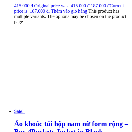
415.000
₫
Original price was: 415.000 ₫.
187.000
₫
Current
price is: 187.000 ₫.
Thêm vào giỏ hàng
This product has
multiple variants. The options may be chosen on the product
page
Sale!
Áo khoác túi hộp nam nữ form rộng –
Box 4Pockets Jacket in Black