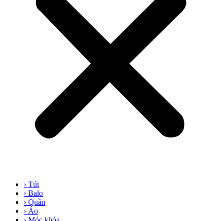
› Túi
› Balo
› Quần
› Áo
› Móc khóa