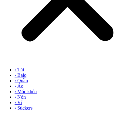
› Túi
› Balo
› Quần
› Áo
› Móc khóa
› Nón
› Ví
› Stickers