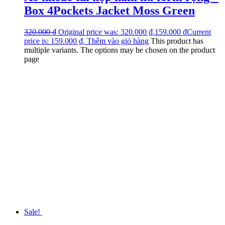
Box 4Pockets Jacket Moss Green
320.000
₫
Original price was: 320.000 ₫.
159.000
₫
Current
price is: 159.000 ₫.
Thêm vào giỏ hàng
This product has
multiple variants. The options may be chosen on the product
page
Sale!