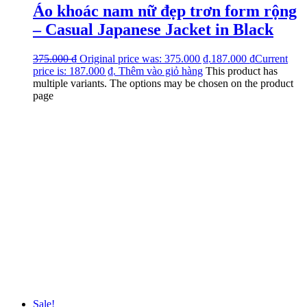
Áo khoác nam nữ đẹp trơn form rộng
– Casual Japanese Jacket in Black
375.000
₫
Original price was: 375.000 ₫.
187.000
₫
Current
price is: 187.000 ₫.
Thêm vào giỏ hàng
This product has
multiple variants. The options may be chosen on the product
page
Sale!