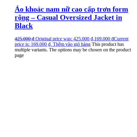
Áo khoác nam nữ cao cấp trơn form
rộng – Casual Oversized Jacket in
Black
425.000
₫
Original price was: 425.000 ₫.
169.000
₫
Current
price is: 169.000 ₫.
Thêm vào giỏ hàng
This product has
multiple variants. The options may be chosen on the product
page