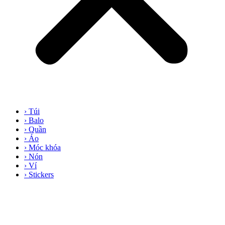
› Túi
› Balo
› Quần
› Áo
› Móc khóa
› Nón
› Ví
› Stickers