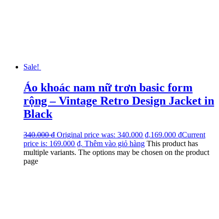
Sale!
Áo khoác nam nữ trơn basic form
rộng – Vintage Retro Design Jacket in
Black
340.000
₫
Original price was: 340.000 ₫.
169.000
₫
Current
price is: 169.000 ₫.
Thêm vào giỏ hàng
This product has
multiple variants. The options may be chosen on the product
page