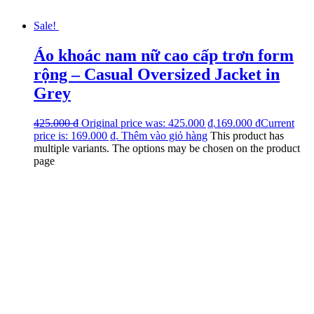
Sale!
Áo khoác nam nữ cao cấp trơn form
rộng – Casual Oversized Jacket in
Grey
425.000
₫
Original price was: 425.000 ₫.
169.000
₫
Current
price is: 169.000 ₫.
Thêm vào giỏ hàng
This product has
multiple variants. The options may be chosen on the product
page