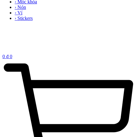
› Móc khóa
› Nón
› Ví
› Stickers
0
₫
0