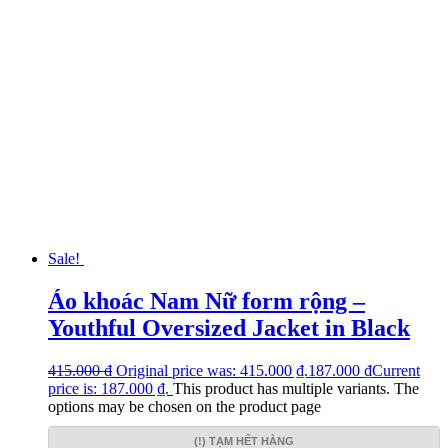
Sale!
Áo khoác Nam Nữ form rộng –
Youthful Oversized Jacket in Black
415.000
₫
Original price was: 415.000 ₫.
187.000
₫
Current
price is: 187.000 ₫.
This product has multiple variants. The
options may be chosen on the product page
(!) TẠM HẾT HÀNG