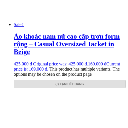
Sale!
Áo khoác nam nữ cao cấp trơn form
rộng – Casual Oversized Jacket in
Beige
425.000
₫
Original price was: 425.000 ₫.
169.000
₫
Current
price is: 169.000 ₫.
This product has multiple variants. The
options may be chosen on the product page
(!) TẠM HẾT HÀNG