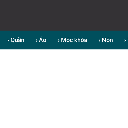
› Quần
› Áo
› Móc khóa
› Nón
›