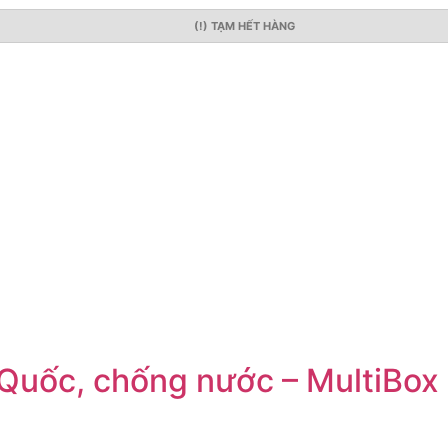
(!) TẠM HẾT HÀNG
Quốc, chống nước – MultiBox 