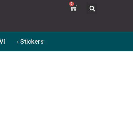
0
 Ví
› Stickers