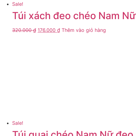
Sale!
Túi xách đeo chéo Nam Nữ
320.000
₫
176.000
₫
Thêm vào giỏ hàng
Sale!
Túi quai chéo Nam Nữ đeo 