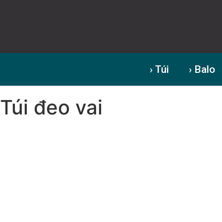
› Túi
› Balo
Túi đeo vai