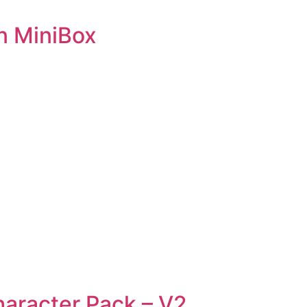
n MiniBox
haracter Pack – V2