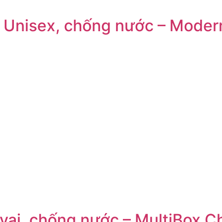
 Unisex, chống nước – Moder
vai, chống nước – MultiBox C