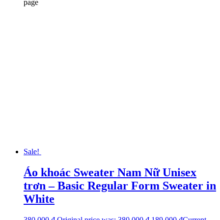
page
Sale!
Áo khoác Sweater Nam Nữ Unisex
trơn – Basic Regular Form Sweater in
White
380.000
₫
Original price was: 380.000 ₫.
189.000
₫
Current