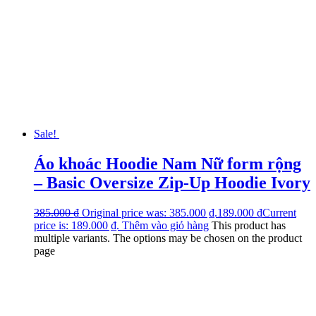
Sale!
Áo khoác Hoodie Nam Nữ form rộng
– Basic Oversize Zip-Up Hoodie Ivory
385.000
₫
Original price was: 385.000 ₫.
189.000
₫
Current
price is: 189.000 ₫.
Thêm vào giỏ hàng
This product has
multiple variants. The options may be chosen on the product
page