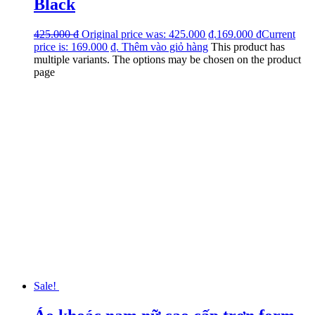
Black
425.000
₫
Original price was: 425.000 ₫.
169.000
₫
Current
price is: 169.000 ₫.
Thêm vào giỏ hàng
This product has
multiple variants. The options may be chosen on the product
page
Sale!