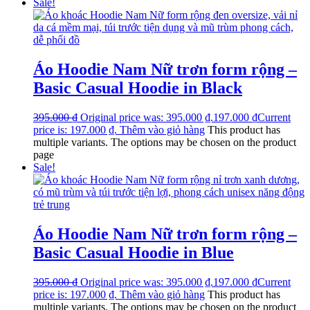
Sale!
Áo Hoodie Nam Nữ trơn form rộng –
Basic Casual Hoodie in Black
395.000
₫
Original price was: 395.000 ₫.
197.000
₫
Current
price is: 197.000 ₫.
Thêm vào giỏ hàng
This product has
multiple variants. The options may be chosen on the product
page
Sale!
Áo Hoodie Nam Nữ trơn form rộng –
Basic Casual Hoodie in Blue
395.000
₫
Original price was: 395.000 ₫.
197.000
₫
Current
price is: 197.000 ₫.
Thêm vào giỏ hàng
This product has
multiple variants. The options may be chosen on the product