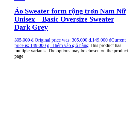
Áo Sweater form rộng trơn Nam Nữ
Unisex – Basic Oversize Sweater
Dark Grey
305.000
₫
Original price was: 305.000 ₫.
149.000
₫
Current
price is: 149.000 ₫.
Thêm vào giỏ hàng
This product has
multiple variants. The options may be chosen on the product
page