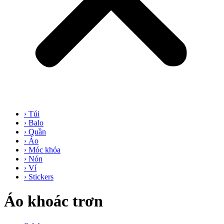
› Túi
› Balo
› Quần
› Áo
› Móc khóa
› Nón
› Ví
› Stickers
Áo khoác trơn