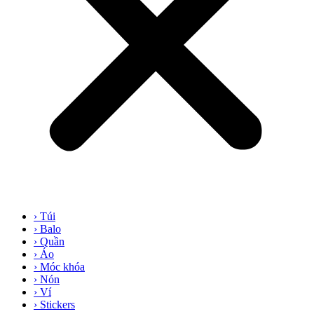
› Túi
› Balo
› Quần
› Áo
› Móc khóa
› Nón
› Ví
› Stickers