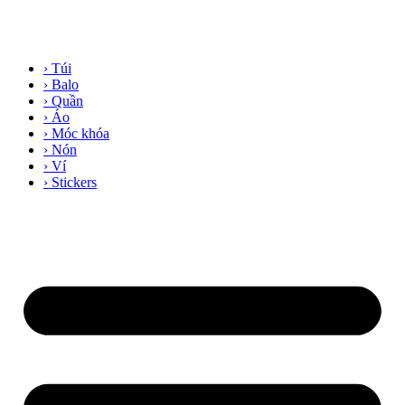
› Túi
› Balo
› Quần
› Áo
› Móc khóa
› Nón
› Ví
› Stickers