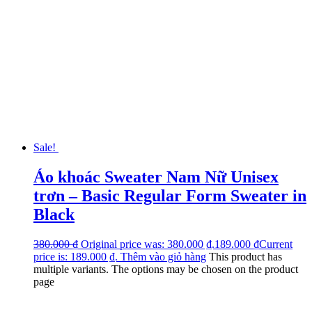
Sale!
Áo khoác Sweater Nam Nữ Unisex
trơn – Basic Regular Form Sweater in
Black
380.000
₫
Original price was: 380.000 ₫.
189.000
₫
Current
price is: 189.000 ₫.
Thêm vào giỏ hàng
This product has
multiple variants. The options may be chosen on the product
page