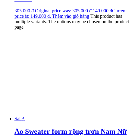
305.000
₫
Original price was: 305.000 ₫.
149.000
₫
Current
price is: 149.000 ₫.
Thêm vào giỏ hàng
This product has
multiple variants. The options may be chosen on the product
page
Sale!
Áo Sweater form rộng trơn Nam Nữ