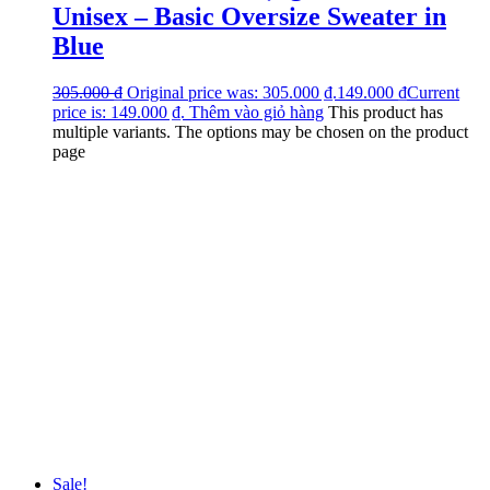
Unisex – Basic Oversize Sweater in
Blue
305.000
₫
Original price was: 305.000 ₫.
149.000
₫
Current
price is: 149.000 ₫.
Thêm vào giỏ hàng
This product has
multiple variants. The options may be chosen on the product
page
Sale!