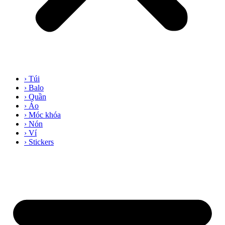
› Túi
› Balo
› Quần
› Áo
› Móc khóa
› Nón
› Ví
› Stickers