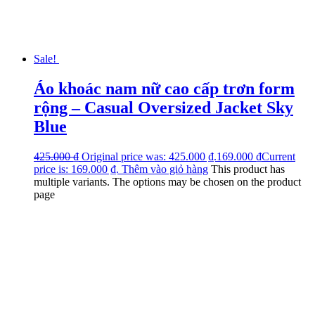
Sale!
Áo khoác nam nữ cao cấp trơn form
rộng – Casual Oversized Jacket Sky
Blue
425.000
₫
Original price was: 425.000 ₫.
169.000
₫
Current
price is: 169.000 ₫.
Thêm vào giỏ hàng
This product has
multiple variants. The options may be chosen on the product
page