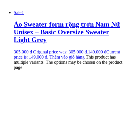
Sale!
Áo Sweater form rộng trơn Nam Nữ
Unisex – Basic Oversize Sweater
Light Grey
305.000
₫
Original price was: 305.000 ₫.
149.000
₫
Current
price is: 149.000 ₫.
Thêm vào giỏ hàng
This product has
multiple variants. The options may be chosen on the product
page