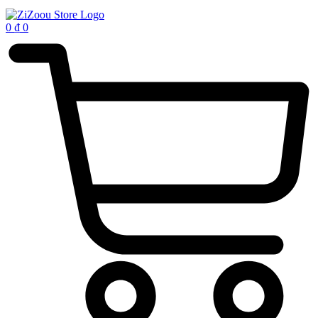
0
₫
0