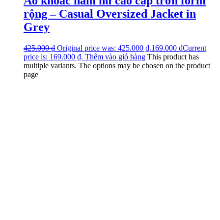
Áo khoác nam nữ cao cấp trơn form
rộng – Casual Oversized Jacket in
Grey
425.000
₫
Original price was: 425.000 ₫.
169.000
₫
Current
price is: 169.000 ₫.
Thêm vào giỏ hàng
This product has
multiple variants. The options may be chosen on the product
page