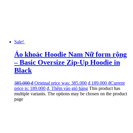
Sale!
Áo khoác Hoodie Nam Nữ form rộng
– Basic Oversize Zip-Up Hoodie in
Black
385.000
₫
Original price was: 385.000 ₫.
189.000
₫
Current
price is: 189.000 ₫.
Thêm vào giỏ hàng
This product has
multiple variants. The options may be chosen on the product
page