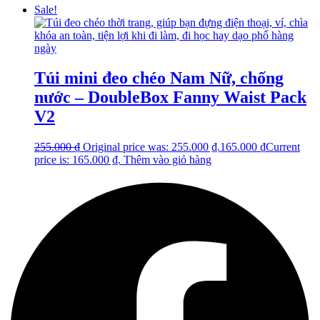
Sale!
Túi mini đeo chéo Nam Nữ, chống
nước – DoubleBox Fanny Waist Pack
V2
255.000
₫
Original price was: 255.000 ₫.
165.000
₫
Current
price is: 165.000 ₫.
Thêm vào giỏ hàng