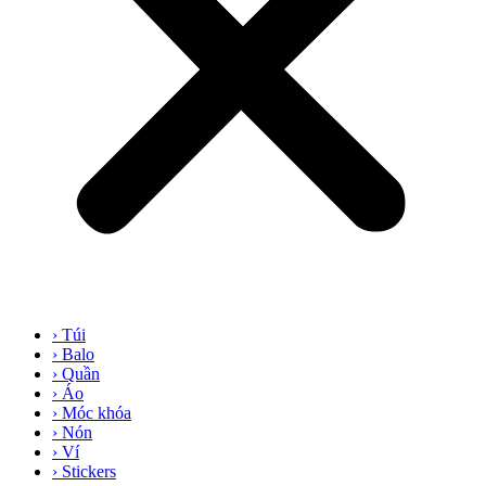
› Túi
› Balo
› Quần
› Áo
› Móc khóa
› Nón
› Ví
› Stickers