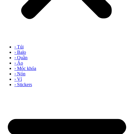
› Túi
› Balo
› Quần
› Áo
› Móc khóa
› Nón
› Ví
› Stickers