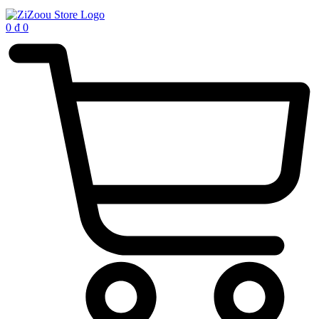
0
₫
0