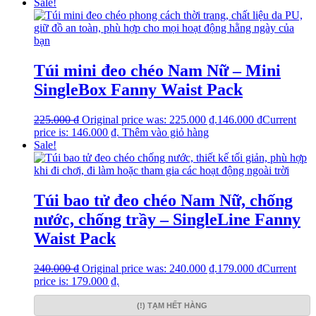
Sale!
Túi mini đeo chéo Nam Nữ – Mini
SingleBox Fanny Waist Pack
225.000
₫
Original price was: 225.000 ₫.
146.000
₫
Current
price is: 146.000 ₫.
Thêm vào giỏ hàng
Sale!
Túi bao tử đeo chéo Nam Nữ, chống
nước, chống trầy – SingleLine Fanny
Waist Pack
240.000
₫
Original price was: 240.000 ₫.
179.000
₫
Current
price is: 179.000 ₫.
(!) TẠM HẾT HÀNG