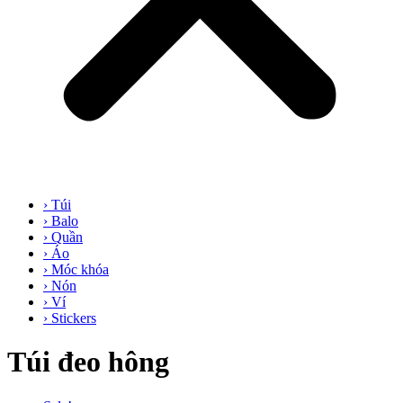
› Túi
› Balo
› Quần
› Áo
› Móc khóa
› Nón
› Ví
› Stickers
Túi đeo hông