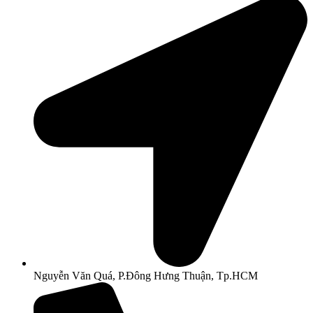
Nguyễn Văn Quá, P.Đông Hưng Thuận, Tp.HCM