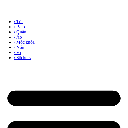
› Túi
› Balo
› Quần
› Áo
› Móc khóa
› Nón
› Ví
› Stickers