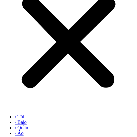
› Túi
› Balo
› Quần
› Áo