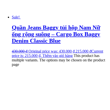
Sale!
Quần Jeans Baggy túi hộp Nam Nữ
ống rộng suông – Cargo Box Baggy
Denim Classic Blue
430.000
₫
Original price was: 430.000 ₫.
215.000
₫
Current
price is: 215.000 ₫.
Thêm vào giỏ hàng
This product has
multiple variants. The options may be chosen on the product
page