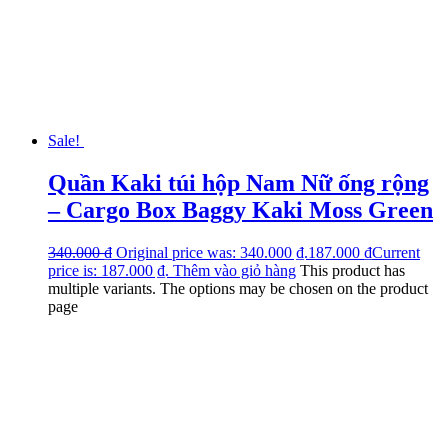
Sale!
Quần Kaki túi hộp Nam Nữ ống rộng
– Cargo Box Baggy Kaki Moss Green
340.000
₫
Original price was: 340.000 ₫.
187.000
₫
Current
price is: 187.000 ₫.
Thêm vào giỏ hàng
This product has
multiple variants. The options may be chosen on the product
page