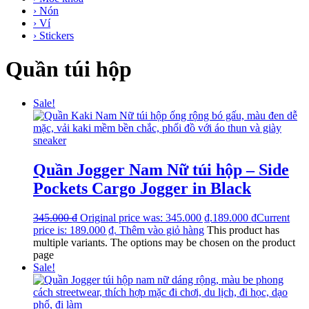
› Nón
› Ví
› Stickers
Quần túi hộp
Sale!
Quần Jogger Nam Nữ túi hộp – Side
Pockets Cargo Jogger in Black
345.000
₫
Original price was: 345.000 ₫.
189.000
₫
Current
price is: 189.000 ₫.
Thêm vào giỏ hàng
This product has
multiple variants. The options may be chosen on the product
page
Sale!