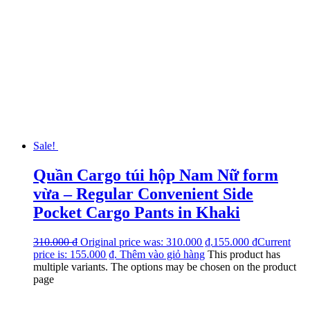
Sale!
Quần Cargo túi hộp Nam Nữ form
vừa – Regular Convenient Side
Pocket Cargo Pants in Khaki
310.000
₫
Original price was: 310.000 ₫.
155.000
₫
Current
price is: 155.000 ₫.
Thêm vào giỏ hàng
This product has
multiple variants. The options may be chosen on the product
page