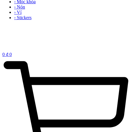
› Móc khóa
› Nón
› Ví
› Stickers
0
₫
0