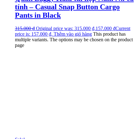
tính – Casual Snap Button Cargo
Pants in Black
315.000
₫
Original price was: 315.000 ₫.
157.000
₫
Current
price is: 157.000 ₫.
Thêm vào giỏ hàng
This product has
multiple variants. The options may be chosen on the product
page