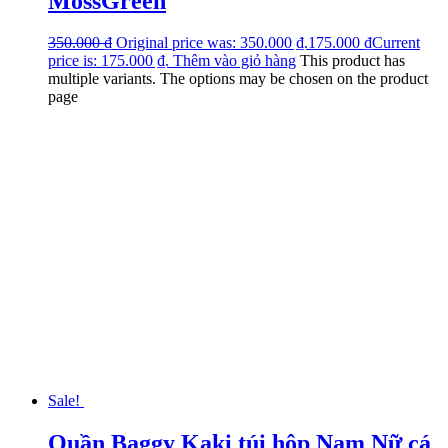
MossGreen
350.000
₫
Original price was: 350.000 ₫.
175.000
₫
Current
price is: 175.000 ₫.
Thêm vào giỏ hàng
This product has
multiple variants. The options may be chosen on the product
page
Sale!
Quần Baggy Kaki túi hộp Nam Nữ cá