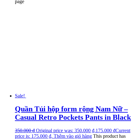
page
Sale!
Quần Túi hộp form rộng Nam Nữ –
Casual Retro Pockets Pants in Black
350.000
₫
Original price was: 350.000 ₫.
175.000
₫
Current
price is: 175.000 ₫.
Thêm vào giỏ hàng
This product has