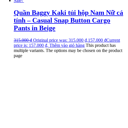
Sale!
Quần Baggy Kaki túi hộp Nam Nữ cá
tính – Casual Snap Button Cargo
Pants in Beige
315.000
₫
Original price was: 315.000 ₫.
157.000
₫
Current
price is: 157.000 ₫.
Thêm vào giỏ hàng
This product has
multiple variants. The options may be chosen on the product
page