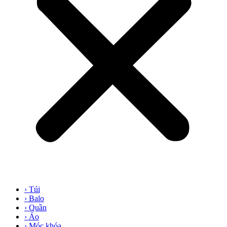
› Túi
› Balo
› Quần
› Áo
› Móc khóa