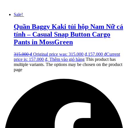
Sale!
Quần Baggy Kaki túi hộp Nam Nữ cá
tính – Casual Snap Button Cargo
Pants in MossGreen
315.000
₫
Original price was: 315.000 ₫.
157.000
₫
Current
price is: 157.000 ₫.
Thêm vào giỏ hàng
This product has
multiple variants. The options may be chosen on the product
page