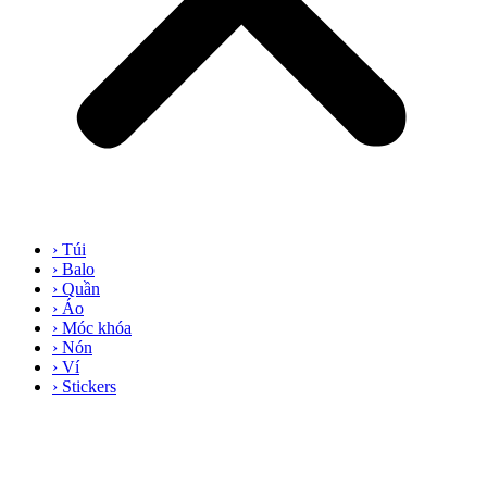
› Túi
› Balo
› Quần
› Áo
› Móc khóa
› Nón
› Ví
› Stickers