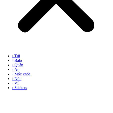
› Túi
› Balo
› Quần
› Áo
› Móc khóa
› Nón
› Ví
› Stickers