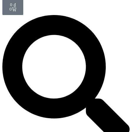
0
₫
0