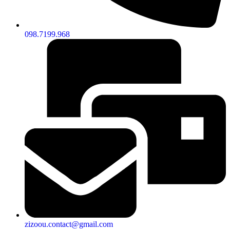
098.7199.968
zizoou.contact@gmail.com