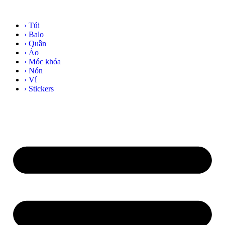
› Túi
› Balo
› Quần
› Áo
› Móc khóa
› Nón
› Ví
› Stickers