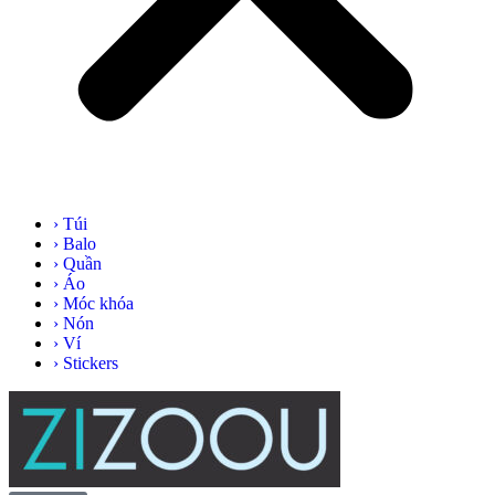
› Túi
› Balo
› Quần
› Áo
› Móc khóa
› Nón
› Ví
› Stickers