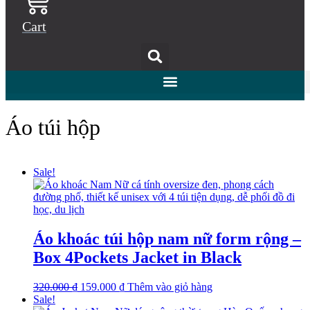
Cart
Áo túi hộp
Sale!
Áo khoác túi hộp nam nữ form rộng –
Box 4Pockets Jacket in Black
Original
Current
This
320.000
₫
159.000
₫
Thêm vào giỏ hàng
price
price
product
Sale!