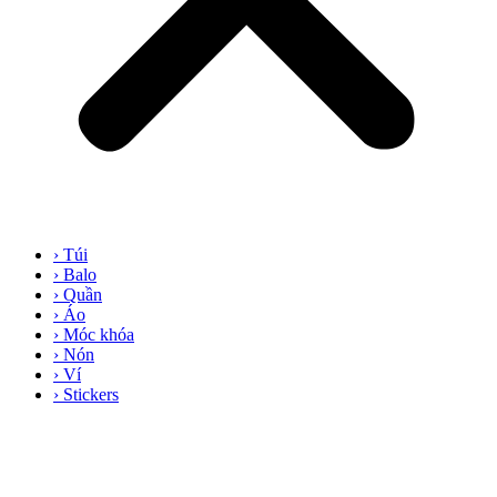
› Túi
› Balo
› Quần
› Áo
› Móc khóa
› Nón
› Ví
› Stickers