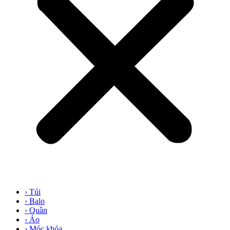
› Túi
› Balo
› Quần
› Áo
› Móc khóa