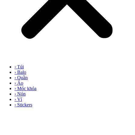
› Túi
› Balo
› Quần
› Áo
› Móc khóa
› Nón
› Ví
› Stickers