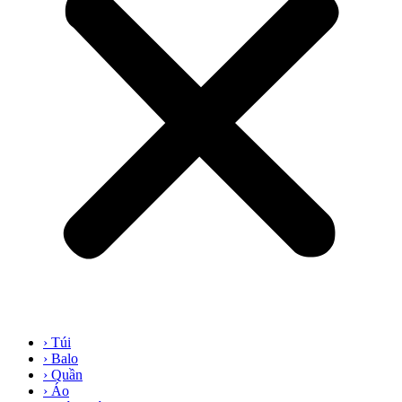
› Túi
› Balo
› Quần
› Áo