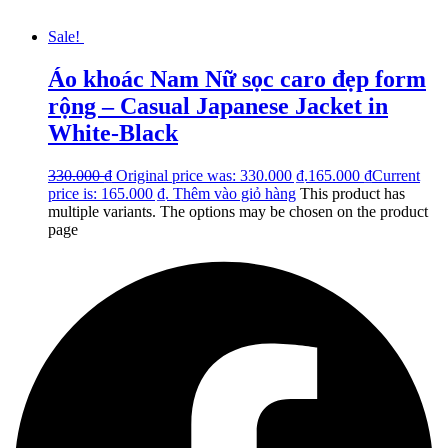
Sale!
Áo khoác Nam Nữ sọc caro đẹp form
rộng – Casual Japanese Jacket in
White-Black
330.000
₫
Original price was: 330.000 ₫.
165.000
₫
Current
price is: 165.000 ₫.
Thêm vào giỏ hàng
This product has
multiple variants. The options may be chosen on the product
page