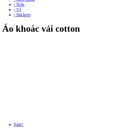
› Nón
› Ví
› Stickers
Áo khoác vải cotton
Sale!