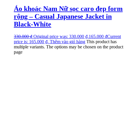
Áo khoác Nam Nữ sọc caro đẹp form
rộng – Casual Japanese Jacket in
Black-White
330.000
₫
Original price was: 330.000 ₫.
165.000
₫
Current
price is: 165.000 ₫.
Thêm vào giỏ hàng
This product has
multiple variants. The options may be chosen on the product
page