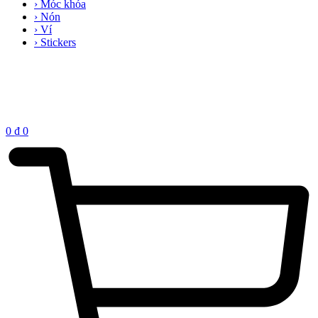
› Móc khóa
› Nón
› Ví
› Stickers
0
₫
0