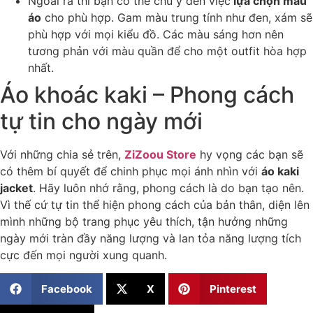
Ngoài ra thì bạn có thể chú ý đến việc
lựa chọn màu
áo
cho phù hợp. Gam màu trung tính như đen, xám sẽ
phù hợp với mọi kiểu đồ. Các màu sáng hơn nên
tương phản với màu quần để cho một outfit hòa hợp
nhất.
Áo khoác kaki – Phong cách
tự tin cho ngày mới
Với những chia sẻ trên,
ZiZoou Store
hy vọng các bạn sẽ
có thêm bí quyết để chinh phục mọi ánh nhìn với
áo kaki
jacket
. Hãy luôn nhớ rằng, phong cách là do bạn tạo nên.
Vì thế cứ tự tin thể hiện phong cách của bản thân, diện lên
mình những bộ trang phục yêu thích, tận hưởng những
ngày mới tràn đầy năng lượng và lan tỏa năng lượng tích
cực đến mọi người xung quanh.
Facebook
X
Pinterest