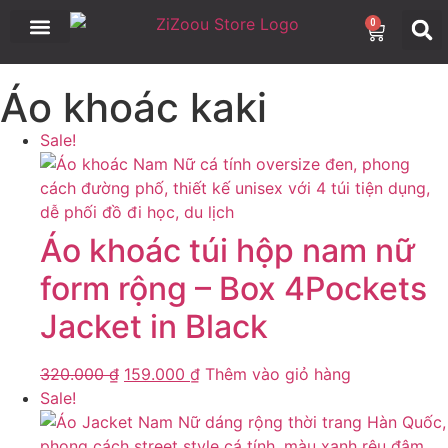
0
› Móc khóa
› Stickers
Áo khoác kaki
Sale!
Áo khoác túi hộp nam nữ
form rộng – Box 4Pockets
Jacket in Black
320.000
₫
159.000
₫
Thêm vào giỏ hàng
Sale!