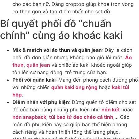
cho các bạn nữ. Dáng croptop giúp khoe trọn vòng
eo thon gọn và tạo điểm nhấn cho set đồ.
Bí quyết phối đồ “chuẩn
chỉnh” cùng áo khoác kaki
Mix & match với áo thun và quần jean
: Đây là cách
phối đồ đơn giản nhưng không bao giờ lỗi mốt.
Áo
thun
,
quần jean
và chiếc áo kaki khoác ngoài giúp
tôn lên sự năng động, trẻ trung của bạn.
Phối với quần kaki
: Mang đến phong cách đường phố
với những chiếc
quần kaki ống rộng
hoặc
kaki túi
hộp
.
Điểm nhấn với phụ kiện
: Đừng quên tô điểm cho set
đồ của bạn bằng những phụ kiện như
nón kết
hoặc
nón snapback
,
túi bao tử đeo chéo cá tính
,… Các
món đồ phụ kiện này sẽ giúp bạn thể hiện phong
cách riêng và hoàn thiện tổng thể trang phục.